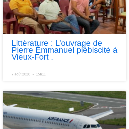
Littérature : L’ouvrage de
Pierre Émmanuel plébiscité à
Vieux-Fort .
7 août 2026
15h11