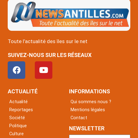
Toute l’actualité des îles sur le net
SUIVEZ-NOUS SUR LES RÉSEAUX
F
Y
a
o
c
u
e
t
ACTUALITÉ
INFORMATIONS
b
u
Actualité
Qui sommes nous ?
o
b
Reportages
Mentions légales
o
e
Société
Contact
k
Politique
NEWSLETTER
Culture