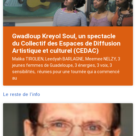
Gwadloup Kreyol Soul, un spectacle
du Collectif des Espaces de Diffusion
Artistique et culturel (CEDAC)
Malika TIROLIEN, Leedyah BARLAGNE, Meemee NELZY, 3
jeunes femmes de Guadeloupe, 3 énergies, 3 voix, 3
sensibilités, réunies pour une tournée qui a commencé
au
Le reste de l'info