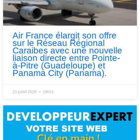
Air France élargit son offre
sur le Réseau Régional
Caraibes avec une nouvelle
liaison directe entre Pointe-
à-Pitre (Guadeloupe) et
Panama City (Panama).
23 juillet 2026
18h31