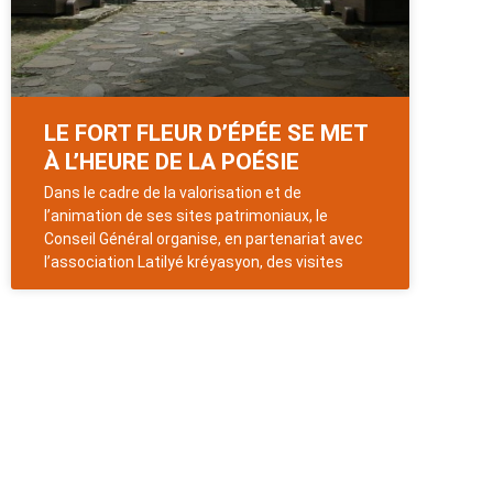
LE FORT FLEUR D’ÉPÉE SE MET
À L’HEURE DE LA POÉSIE
Dans le cadre de la valorisation et de
l’animation de ses sites patrimoniaux, le
Conseil Général organise, en partenariat avec
l’association Latilyé kréyasyon, des visites