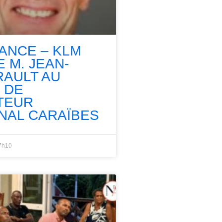
RANCE – KLM
 M. JEAN-
RAULT AU
 DE
TEUR
NAL CARAÏBES
7h10