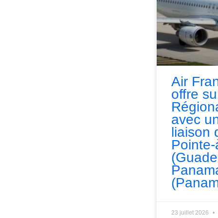
Air Fra
offre s
Régiona
avec un
liaison 
Pointe-
(Guade
Panama
(Panam
23 juillet 2026