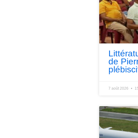
Littérat
de Pie
plébisci
7 août 2026
1