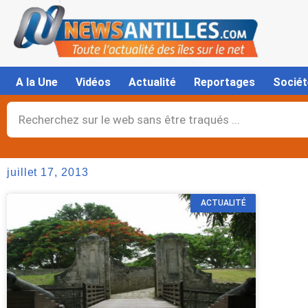
Aller
au
contenu
A la Une
Vidéos
Actualité
Reportages
Sociét
Rechercher
juillet 17, 2013
ACTUALITÉ