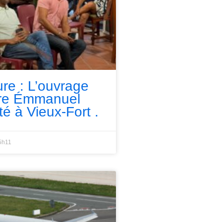
ure : L’ouvrage
rre Émmanuel
té à Vieux-Fort .
5h11