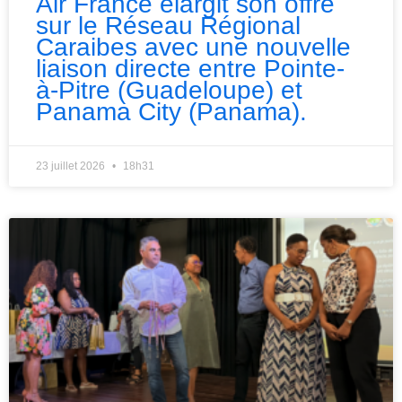
Air France élargit son offre
sur le Réseau Régional
Caraibes avec une nouvelle
liaison directe entre Pointe-
à-Pitre (Guadeloupe) et
Panama City (Panama).
23 juillet 2026
18h31