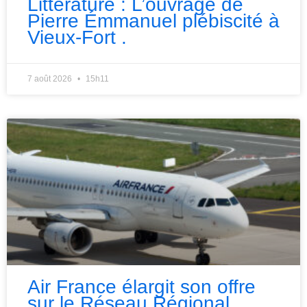
Littérature : L’ouvrage de
Pierre Émmanuel plébiscité à
Vieux-Fort .
7 août 2026
15h11
Air France élargit son offre
sur le Réseau Régional