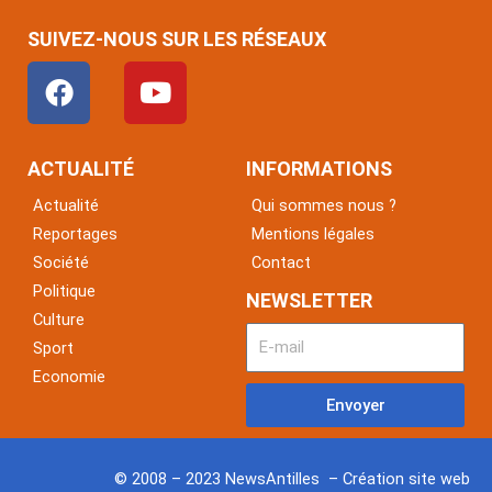
SUIVEZ-NOUS SUR LES RÉSEAUX
F
Y
a
o
c
u
e
t
ACTUALITÉ
INFORMATIONS
b
u
Actualité
Qui sommes nous ?
o
b
Reportages
Mentions légales
o
e
Société
Contact
k
Politique
NEWSLETTER
Culture
Sport
Economie
Envoyer
© 2008 – 2023 NewsAntilles – Création site web