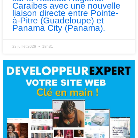
Caraibes avec une nouvelle
liaison directe entre Pointe-
à-Pitre (Guadeloupe) et
Panama City (Panama).
23 juillet 2026
18h31