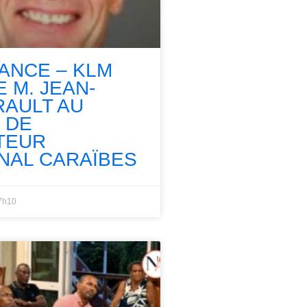
RANCE – KLM
 M. JEAN-
RAULT AU
 DE
TEUR
NAL CARAÏBES
7h10