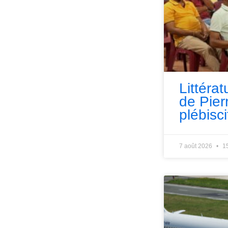
Littérat
de Pie
plébisci
7 août 2026
1