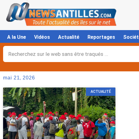
Aller
au
contenu
A la Une
Vidéos
Actualité
Reportages
Sociét
Rechercher
mai 21, 2026
ACTUALITÉ