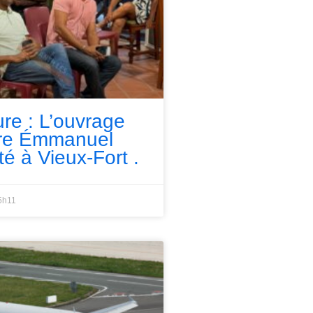
ure : L’ouvrage
rre Émmanuel
té à Vieux-Fort .
5h11