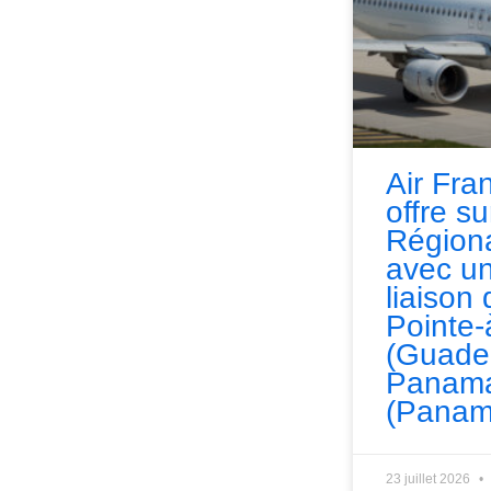
Air Fra
offre s
Régiona
avec un
liaison 
Pointe-
(Guade
Panama
(Panam
23 juillet 2026