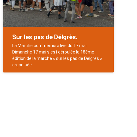
Sur les pas de Délgrès.
La Marche commémorative du 17 mai.
Dimanche 17 mai s’est déroulée la 18ème
édition de la marche « sur les pas de Delgrès »
organisée