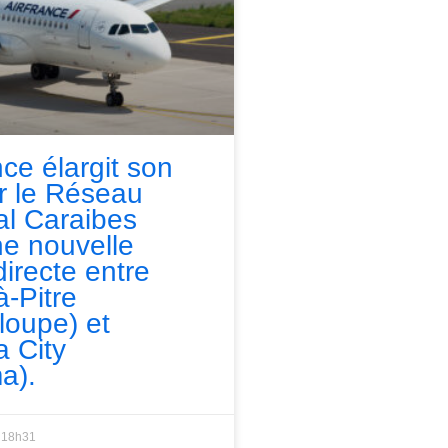
nce élargit son
ur le Réseau
l Caraibes
e nouvelle
directe entre
à-Pitre
loupe) et
 City
a).
18h31