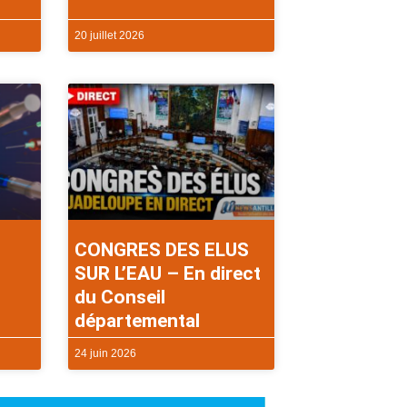
20 juillet 2026
CONGRES DES ELUS
SUR L’EAU – En direct
du Conseil
départemental
24 juin 2026