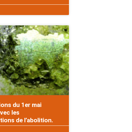
ions du 1er mai
vec les
ons de l’abolition.