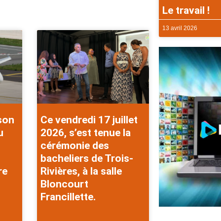
Le travail !
13 avril 2026
 son
Ce vendredi 17 juillet
u
2026, s’est tenue la
cérémonie des
bacheliers de Trois-
re
Rivières, à la salle
Bloncourt
Francillette.