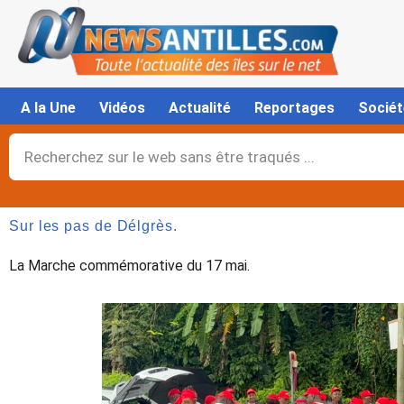
Aller
au
contenu
A la Une
Vidéos
Actualité
Reportages
Sociét
Rechercher
Sur les pas de Délgrès.
La Marche commémorative du 17 mai.