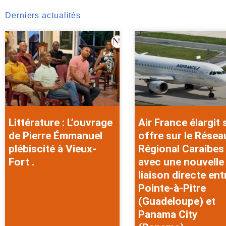
Derniers actualités
Littérature : L’ouvrage
Air France élargit
de Pierre Émmanuel
offre sur le Résea
plébiscité à Vieux-
Régional Caraibes
Fort .
avec une nouvelle
liaison directe ent
Pointe-à-Pitre
(Guadeloupe) et
Panama City