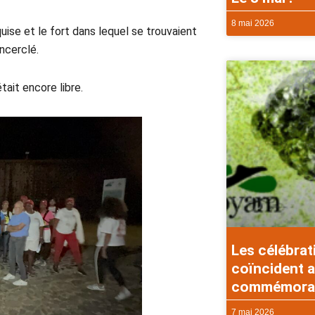
8 mai 2026
uise et le fort dans lequel se trouvaient
ncerclé.
était encore libre.
Les célébrat
coïncident a
commémorati
7 mai 2026