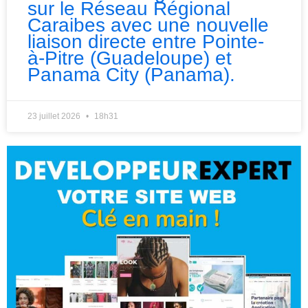
sur le Réseau Régional
Caraibes avec une nouvelle
liaison directe entre Pointe-
à-Pitre (Guadeloupe) et
Panama City (Panama).
23 juillet 2026
18h31