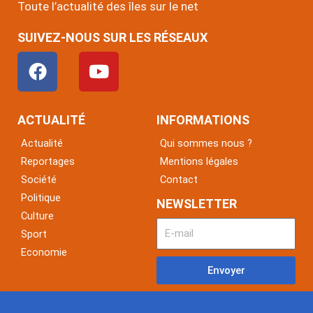
Toute l’actualité des îles sur le net
SUIVEZ-NOUS SUR LES RÉSEAUX
F
Y
a
o
c
u
e
t
ACTUALITÉ
INFORMATIONS
b
u
Actualité
Qui sommes nous ?
o
b
Reportages
Mentions légales
o
e
Société
Contact
k
Politique
NEWSLETTER
Culture
Sport
Economie
Envoyer