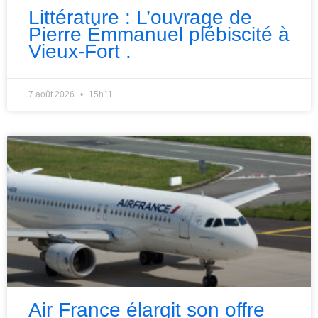
Littérature : L’ouvrage de
Pierre Émmanuel plébiscité à
Vieux-Fort .
7 août 2026
15h11
Air France élargit son offre