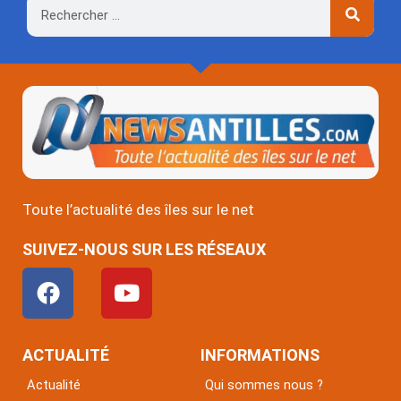
Rechercher
Toute l’actualité des îles sur le net
SUIVEZ-NOUS SUR LES RÉSEAUX
F
Y
a
o
c
u
e
t
ACTUALITÉ
INFORMATIONS
b
u
Actualité
Qui sommes nous ?
o
b