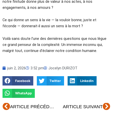
notre finitude donne plus de valeur à nos actes, à nos
engagements, à nos amours ?
Ce qui donne un sens à la vie — la vouloir bonne, juste et
féconde — donnerait-il aussi un sens à la mort ?
Voilà sans doute l’une des dernières questions que nous lègue
ce grand penseur de la complexité. Un immense inconnu qui,
malgré tout, continue d’éclairer notre condition humaine.
juin 2, 2026
3:52 pm
Jocelyn DURIZOT
Facebook
Twitter
LinkedIn
WhatsApp
Précédent
Su
ARTICLE PRÉCÉDENT
ARTICLE SUIVANT