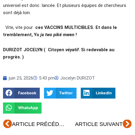
universel est donc lancée. Et plusieurs équipes de chercheurs
sont déjà loin.
Vite, vite pour
ces VACCINS MULTICIBLES. Et dans le
tremblement, Yo
ja two piké mwen
!
DURIZOT JOCELYN ( Citoyen
véyatif
. Si redevable au
progrès. )
juin 25, 2026
5:43 pm
Jocelyn DURIZOT
Facebook
Twitter
LinkedIn
WhatsApp
Précédent
Su
ARTICLE PRÉCÉDENT
ARTICLE SUIVANT