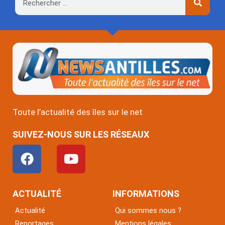
Rechercher
Toute l’actualité des îles sur le net
SUIVEZ-NOUS SUR LES RÉSEAUX
F
Y
a
o
c
u
e
t
ACTUALITÉ
INFORMATIONS
b
u
Actualité
Qui sommes nous ?
o
b
Reportages
Mentions légales