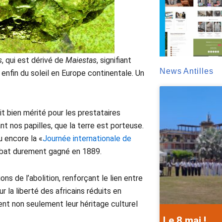
s
, qui est dérivé de
Maiestas
, signifiant
News Antilles
 enfin du soleil en Europe continentale. Un
t bien mérité pour les prestataires
t nos papilles, que la terre est porteuse.
ou encore la «
Journée internationale de
bat durement gagné en 1889.
 de l’abolition, renforçant le lien entre
 la liberté des africains réduits en
nt non seulement leur héritage culturel
Le 8 mai !