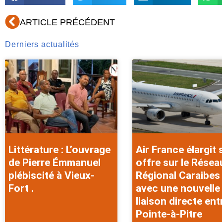
Précédent
ARTICLE PRÉCÉDENT
Derniers actualités
Littérature : L’ouvrage
Air France élargit
de Pierre Émmanuel
offre sur le Résea
plébiscité à Vieux-
Régional Caraibes
Fort .
avec une nouvelle
liaison directe ent
Pointe-à-Pitre