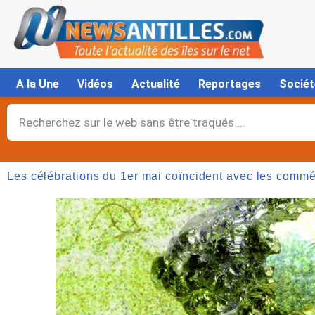
Aller
au
contenu
A la Une
Vidéos
Actualité
Reportages
Sociét
Rechercher
Les célébrations du 1er mai coïncident avec les commém