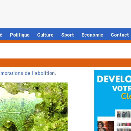
é
Politique
Culture
Sport
Economie
Contact
orations de l’abolition.