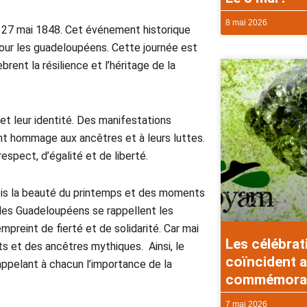
8 mai 2026
e 27 mai 1848. Cet événement historique
ur les guadeloupéens. Cette journée est
rent la résilience et l’héritage de la
t leur identité. Des manifestations
ent hommage aux ancêtres et à leurs luttes.
espect, d’égalité et de liberté.
fois la beauté du printemps et des moments
e, les Guadeloupéens se rappellent les
mpreint de fierté et de solidarité. Car mai
Les célébrat
ts et des ancêtres mythiques. Ainsi, le
coïncident a
appelant à chacun l’importance de la
commémorati
7 mai 2026