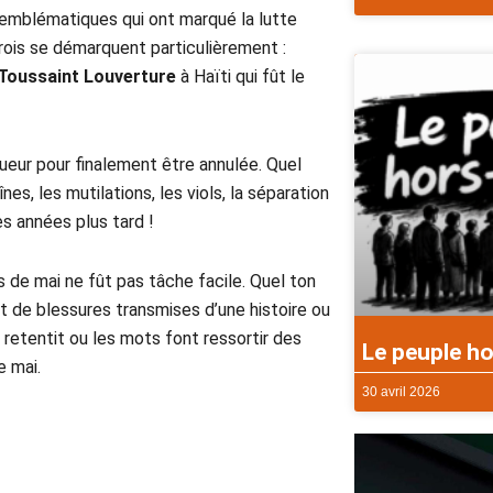
s emblématiques qui ont marqué la lutte
trois se démarquent particulièrement :
Toussaint Louverture
à Haïti qui fût le
gueur pour finalement être annulée. Quel
es, les mutilations, les viols, la séparation
es années plus tard !
s de mai ne fût pas tâche facile. Quel ton
t de blessures transmises d’une histoire ou
e retentit ou les mots font ressortir des
Le peuple ho
e mai.
30 avril 2026