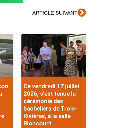
Suivant
ARTICLE SUIVANT
 son
Ce vendredi 17 juillet
u
2026, s’est tenue la
cérémonie des
bacheliers de Trois-
re
Rivières, à la salle
Bloncourt