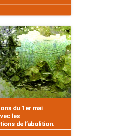
ions du 1er mai
vec les
ons de l’abolition.