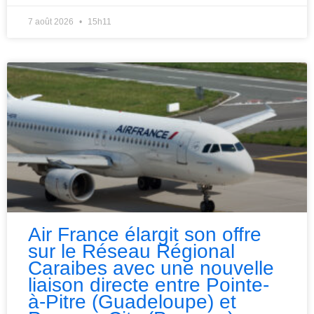
7 août 2026
15h11
Air France élargit son offre
sur le Réseau Régional
Caraibes avec une nouvelle
liaison directe entre Pointe-
à-Pitre (Guadeloupe) et