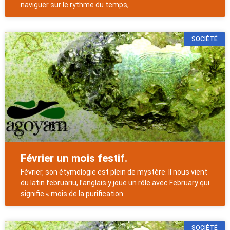
naviguer sur le rythme du temps,
SOCIÉTÉ
Février un mois festif.
Février, son étymologie est plein de mystère. Il nous vient
du latin februariu, l’anglais y joue un rôle avec February qui
signifie « mois de la purification
SOCIÉTÉ