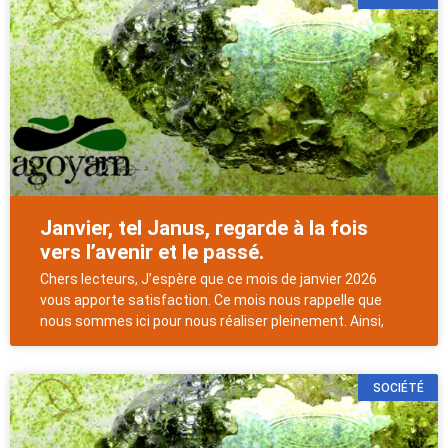
Janvier, tel Janus, regarde à la fois
vers l’avenir et le passé.
Chers lecteurs, J’espère que ce mois de janvier 2026
vous apporte satisfaction. Ce mois nous rappelle que
nous sommes ici pour nous réaliser pleinement. Ainsi,
SOCIÉTÉ