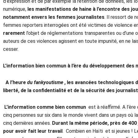
d’expression et de par exemple la rétention de données, les log
numérique,
les manifestations de haine à l’encontre des jou
notamment envers les femmes journalistes
. Il ressort de
femmes reporters interrogées ont été victimes de violence e
rarement
l’objet de réglementations transparentes ou d’une o
auteurs de ces violences agissent en toute impunité, en ne lai
cesser.
L’information bien commun à l’ère du développement des 
A l’heure
du fankyoutisme
, les avancées technologiques do
liberté, de la confidentialité et de la sécurité des journalis
L’information comme bien commun
est à réaffirmé. A l’èr
cinq personnes sur six dans le monde vivent dans un pays où la
cinq dernières années.
Durant la même période, près de 400 
pour avoir fait leur travail
. Combien en Haïti et si jeunes ! 