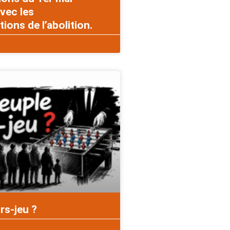
vec les
ons de l’abolition.
rs-jeu ?