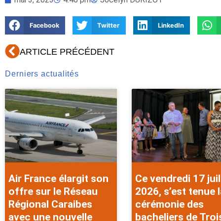
Facebook
Twitter
LinkedIn
Précédent
ARTICLE PRÉCÉDENT
Derniers actualités
Air France élargit son
Ce vendredi 17 juil
offre sur le Réseau
2026, s’est tenue l
Régional Caraibes
cérémonie des
avec une nouvelle
bacheliers de Troi