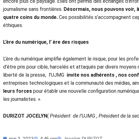
encore plus ce paysage. Elles ont permis des échanges d’infor
journalisme sans frontières.
Désormais, nous pouvons voir, à
quatre coins du monde.
Ces possibilités s’accompagnent cep
éthiques.
L’ère du numérique, l’ ère des risques
L’ère du numérique amplifie également le risque, pour les prof
d’être pris pour cible, harcelés et attaqués par divers moyen
liberté de la presse, l’UJMG
invite nos adhérents , nos con
entreprises technologiques et la communauté des médias, ainsi 
leurs forces
pour établir une nouvelle configuration numérique 
les journalistes. ».
DURIZOT JOCELYN
(
Président de l’UJMG , Président de la se
mai 3, 2023
4:46 pm
Jocelyn DURIZOT