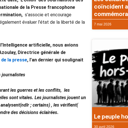
coïncident a
nationale de la Presse francophone
commémorati
ermination,
s’associe et encourage
 également évaluer l’état de la liberté de la
7 mai 2026
ntelligence artificielle, nous avions
oulay, Directrice générale de
 de la presse
, l’an dernier qui soulignait
s journalistes
rant les guerres et les conflits, les
lles sont vitales. Les journalistes jouent un
alysent(ndlr ; certains) , les vérifient(
rendre des décisions éclairées
.
Le peuple ho
30 avril 2026