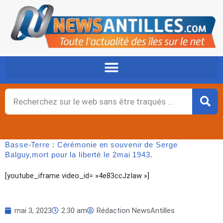
Aller
au
contenu
Rechercher
Basse-Terre : Cérémonie en souvenir de Serge
Balguy,mort pour la liberté le 2mai 1943.
[youtube_iframe video_id= »4e83ccJzIaw »]
mai 3, 2023
2:30 am
Rédaction NewsAntilles