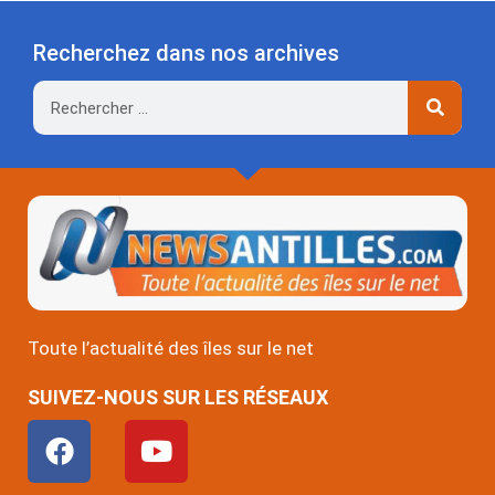
Recherchez dans nos archives
Rechercher
Toute l’actualité des îles sur le net
SUIVEZ-NOUS SUR LES RÉSEAUX
F
Y
a
o
c
u