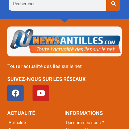
Rechercher
Toute l’actualité des îles sur le net
SUIVEZ-NOUS SUR LES RÉSEAUX
F
Y
a
o
c
u
e
t
ACTUALITÉ
INFORMATIONS
b
u
Actualité
Qui sommes nous ?
o
b