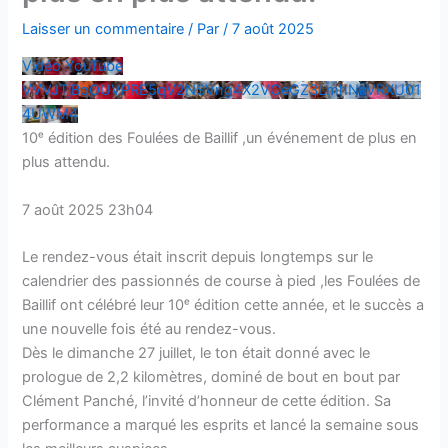
Laisser un commentaire
/ Par
/
7 août 2025
Vidéo YouTube
VVVJTjBqOUVPRE5qV2NSVng4X2VCeGZ3LmhNaVRXU01
4UWM4
10ᵉ édition des Foulées de Baillif ,un événement de plus en
plus attendu.
7 août 2025 23h04
Le rendez-vous était inscrit depuis longtemps sur le
calendrier des passionnés de course à pied ,les Foulées de
Baillif ont célébré leur 10ᵉ édition cette année, et le succès a
une nouvelle fois été au rendez-vous.
Dès le dimanche 27 juillet, le ton était donné avec le
prologue de 2,2 kilomètres, dominé de bout en bout par
Clément Panché, l’invité d’honneur de cette édition. Sa
performance a marqué les esprits et lancé la semaine sous