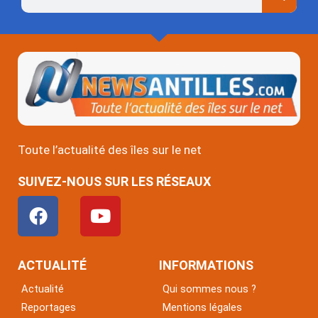
Toute l’actualité des îles sur le net
SUIVEZ-NOUS SUR LES RÉSEAUX
F
Y
a
o
c
u
e
t
ACTUALITÉ
INFORMATIONS
b
u
Actualité
Qui sommes nous ?
o
b
Reportages
Mentions légales
o
e