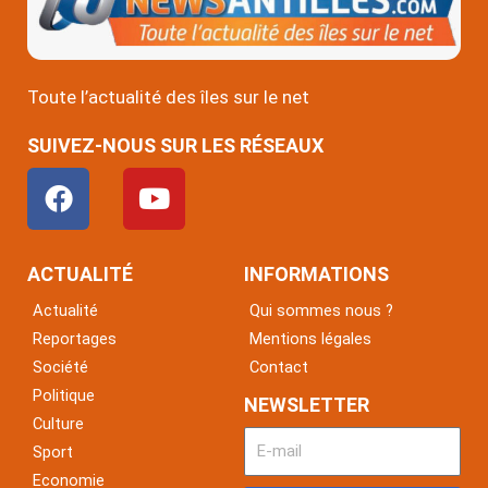
Toute l’actualité des îles sur le net
SUIVEZ-NOUS SUR LES RÉSEAUX
F
Y
a
o
c
u
e
t
ACTUALITÉ
INFORMATIONS
b
u
Actualité
Qui sommes nous ?
o
b
Reportages
Mentions légales
o
e
Société
Contact
k
Politique
NEWSLETTER
Culture
Sport
Economie