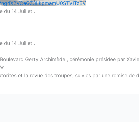
SVng4X2VCeGZ3LkpmamU0STVITzBV
 du 14 Juillet .
 du 14 Juillet .
le Boulevard Gerty Archimède , cérémonie présidée par Xavi
és.
utorités et la revue des troupes, suivies par une remise de 