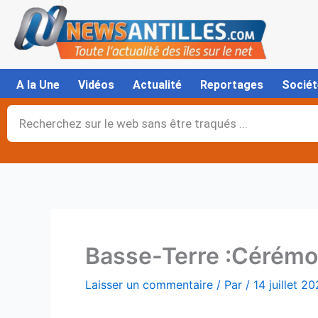
Aller
au
contenu
A la Une
Vidéos
Actualité
Reportages
Sociét
Rechercher
Basse-Terre :Cérémoni
Laisser un commentaire
/ Par
/
14 juillet 2