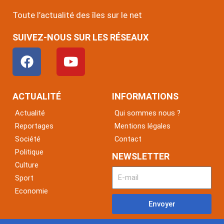
Toute l’actualité des îles sur le net
SUIVEZ-NOUS SUR LES RÉSEAUX
F
Y
a
o
c
u
e
t
ACTUALITÉ
INFORMATIONS
b
u
Actualité
Qui sommes nous ?
o
b
Reportages
Mentions légales
o
e
Société
Contact
k
Politique
NEWSLETTER
Culture
Sport
Economie
Envoyer