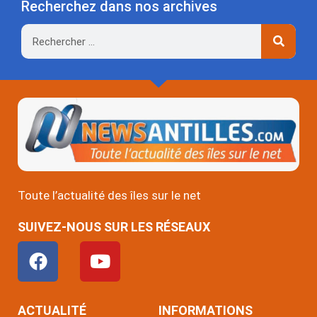
Recherchez dans nos archives
Rechercher
Toute l’actualité des îles sur le net
SUIVEZ-NOUS SUR LES RÉSEAUX
F
Y
a
o
c
u
e
t
ACTUALITÉ
INFORMATIONS