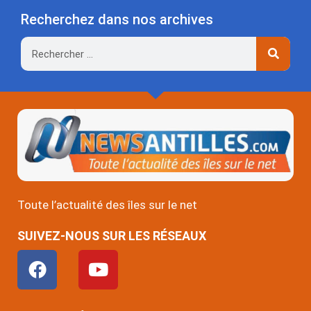
Recherchez dans nos archives
Rechercher
Toute l’actualité des îles sur le net
SUIVEZ-NOUS SUR LES RÉSEAUX
F
Y
a
o
c
u