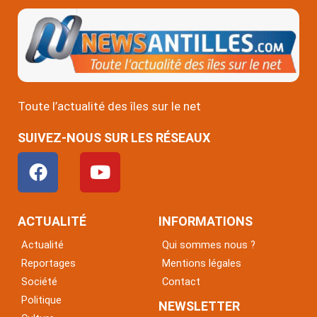
Toute l’actualité des îles sur le net
SUIVEZ-NOUS SUR LES RÉSEAUX
F
Y
a
o
c
u
e
t
ACTUALITÉ
INFORMATIONS
b
u
Actualité
Qui sommes nous ?
o
b
Reportages
Mentions légales
o
e
Société
Contact
k
Politique
NEWSLETTER