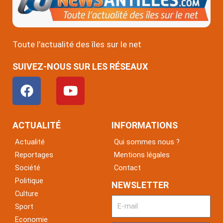
Toute l’actualité des îles sur le net
SUIVEZ-NOUS SUR LES RÉSEAUX
F
Y
a
o
c
u
e
t
ACTUALITÉ
INFORMATIONS
b
u
Actualité
Qui sommes nous ?
o
b
Reportages
Mentions légales
o
e
Société
Contact
k
Politique
NEWSLETTER
Culture
Sport
Economie