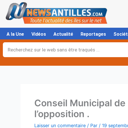
Aller
au
contenu
A la Une
Vidéos
Actualité
Reportages
Sociét
Rechercher
Conseil Municipal de 
l’opposition .
Laisser un commentaire
/ Par
/
19 septemb