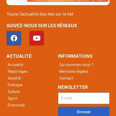
Toute l’actualité des îles sur le net
SUIVEZ-NOUS SUR LES RÉSEAUX
F
Y
a
o
c
u
e
t
ACTUALITÉ
INFORMATIONS
b
u
Actualité
Qui sommes nous ?
o
b
Reportages
Mentions légales
o
e
Société
Contact
k
Politique
NEWSLETTER
Culture
Sport
Economie
Envoyer