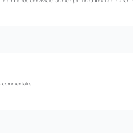
elle ambiance conviviale, animée par l’incontournable Jean
n commentaire.