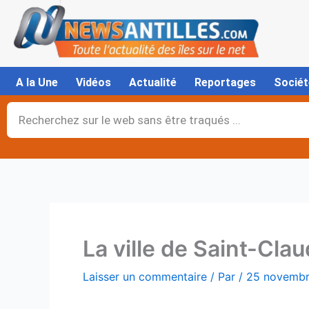
Aller
au
contenu
A la Une
Vidéos
Actualité
Reportages
Sociét
Rechercher
La ville de Saint-Cla
Laisser un commentaire
/ Par
/
25 novemb