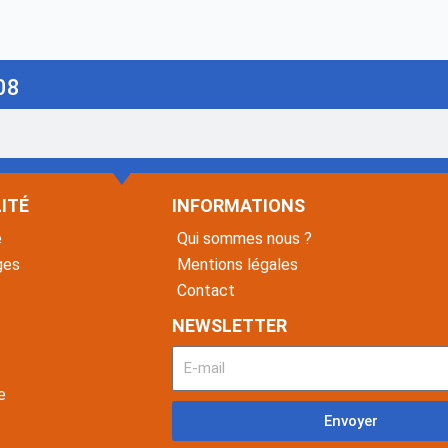
08
ITÉ
INFORMATIONS
é
Qui sommes nous ?
ges
Mentions légales
Contact
NEWSLETTER
e
Envoyer