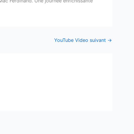
-Mac Ferdinand. Une journée enrichissante
YouTube Video suivant
→