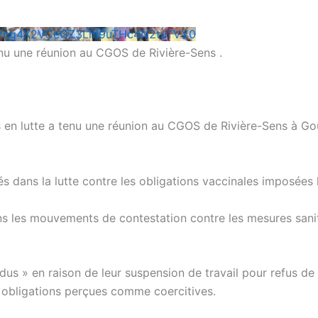
SVng4X2VCeGZ3Lm9uTHc4N2tuTVY0
tenu une réunion au CGOS de Rivière-Sens .
ns en lutte a tenu une réunion au CGOS de Rivière-Sens à Gou
s dans la lutte contre les obligations vaccinales imposées
ans les mouvements de contestation contre les mesures sanit
us » en raison de leur suspension de travail pour refus de 
s obligations perçues comme coercitives.