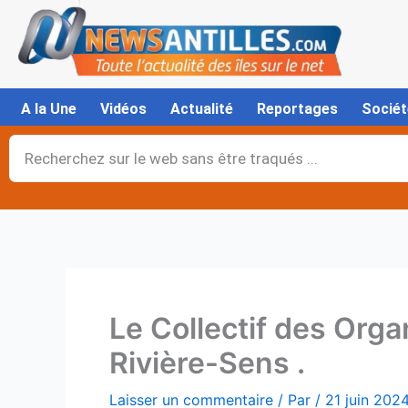
Aller
au
contenu
A la Une
Vidéos
Actualité
Reportages
Sociét
Rechercher
Le Collectif des Orga
Rivière-Sens .
Laisser un commentaire
/ Par
/
21 juin 202