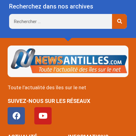
Recherchez dans nos archives
Rechercher
Toute l’actualité des îles sur le net
SUIVEZ-NOUS SUR LES RÉSEAUX
F
Y
a
o
c
u
e
t