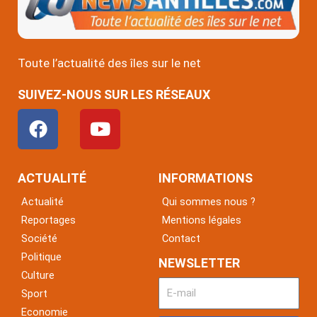
Toute l’actualité des îles sur le net
SUIVEZ-NOUS SUR LES RÉSEAUX
F
Y
a
o
c
u
e
t
ACTUALITÉ
INFORMATIONS
b
u
Actualité
Qui sommes nous ?
o
b
Reportages
Mentions légales
o
e
Société
Contact
k
Politique
NEWSLETTER
Culture
Sport
Economie