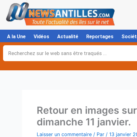
Aller
au
contenu
A la Une
Vidéos
Actualité
Reportages
Sociét
Rechercher
Retour en images sur 
dimanche 11 janvier.
Laisser un commentaire
/ Par
/
13 janvier 