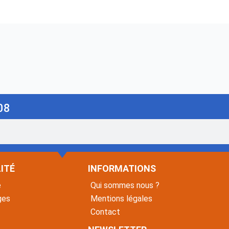
08
ITÉ
INFORMATIONS
é
Qui sommes nous ?
ges
Mentions légales
Contact