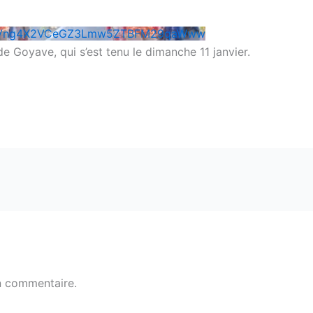
NSVng4X2VCeGZ3Lmw5ZTBFM29qaWww
de Goyave, qui s’est tenu le dimanche 11 janvier.
n commentaire.