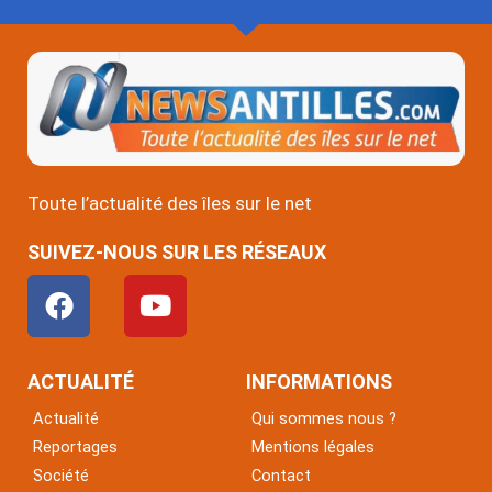
Toute l’actualité des îles sur le net
SUIVEZ-NOUS SUR LES RÉSEAUX
F
Y
a
o
c
u
e
t
ACTUALITÉ
INFORMATIONS
b
u
Actualité
Qui sommes nous ?
o
b
Reportages
Mentions légales
o
e
Société
Contact
k