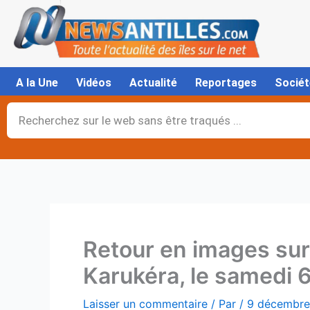
Aller
au
contenu
A la Une
Vidéos
Actualité
Reportages
Sociét
Rechercher
Retour en images sur 
Karukéra, le samedi 
Laisser un commentaire
/ Par
/
9 décembre