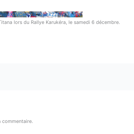
SVng4X2VCeGZ3LlQwckZZNVpSeGVF
Titana lors du Rallye Karukéra, le samedi 6 décembre.
n commentaire.