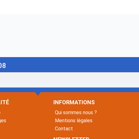
08
ITÉ
INFORMATIONS
é
Qui sommes nous ?
ges
Mentions légales
Contact