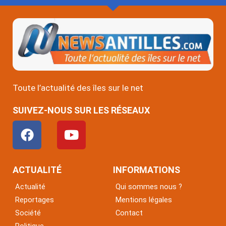
Toute l’actualité des îles sur le net
SUIVEZ-NOUS SUR LES RÉSEAUX
F
Y
a
o
c
u
e
t
ACTUALITÉ
INFORMATIONS
b
u
Actualité
Qui sommes nous ?
o
b
Reportages
Mentions légales
o
e
Société
Contact
k
Politique