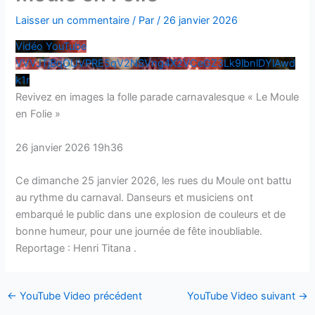
Laisser un commentaire
/ Par
/
26 janvier 2026
Vidéo YouTube
VVVJTjBqOUVPRE5qV2NSVng4X2VCeGZ3Lk9lbnlDYlAwd
k1r
Revivez en images la folle parade carnavalesque « Le Moule
en Folie »
26 janvier 2026 19h36
Ce dimanche 25 janvier 2026, les rues du Moule ont battu
au rythme du carnaval. Danseurs et musiciens ont
embarqué le public dans une explosion de couleurs et de
bonne humeur, pour une journée de fête inoubliable.
Reportage : Henri Titana .
←
YouTube Video précédent
YouTube Video suivant
→