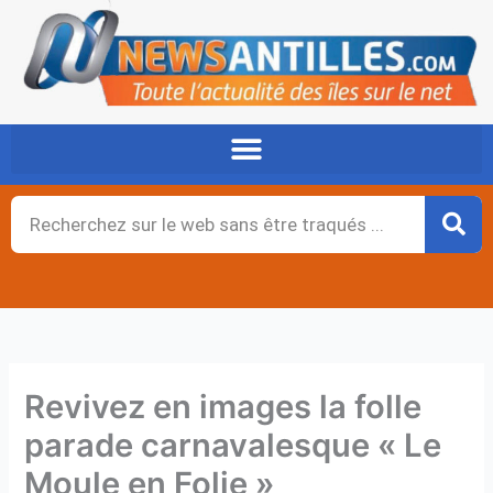
Aller
au
contenu
Rechercher
Revivez en images la folle
parade carnavalesque « Le
Moule en Folie »