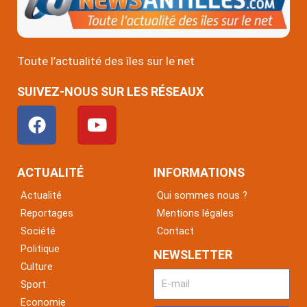
Toute l’actualité des îles sur le net
SUIVEZ-NOUS SUR LES RÉSEAUX
F
Y
a
o
c
u
e
t
ACTUALITÉ
INFORMATIONS
b
u
Actualité
Qui sommes nous ?
o
b
Reportages
Mentions légales
o
e
Société
Contact
k
Politique
NEWSLETTER
Culture
Sport
Economie