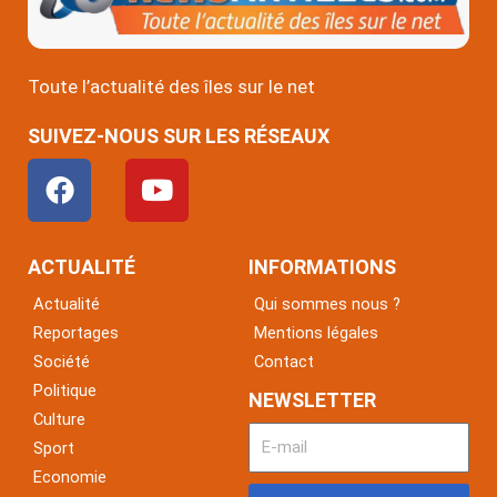
Toute l’actualité des îles sur le net
SUIVEZ-NOUS SUR LES RÉSEAUX
F
Y
a
o
c
u
e
t
ACTUALITÉ
INFORMATIONS
b
u
Actualité
Qui sommes nous ?
o
b
Reportages
Mentions légales
o
e
Société
Contact
k
Politique
NEWSLETTER
Culture
Sport
Economie