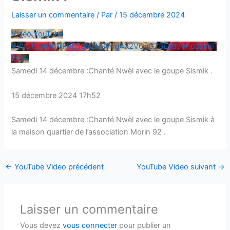
Laisser un commentaire
/ Par
/
15 décembre 2024
Vidéo YouTube
VVVJTjBqOUVPRE5qV2NSVng4X2VCeGZ3Lkd3VnpJLVdF
Z01B
Samedi 14 décembre :Chanté Nwèl avec le goupe Sismik .
15 décembre 2024 17h52
Samedi 14 décembre :Chanté Nwèl avec le goupe Sismik à
la maison quartier de l’association Morin 92 .
←
YouTube Video précédent
YouTube Video suivant
→
Laisser un commentaire
Vous devez
vous connecter
pour publier un