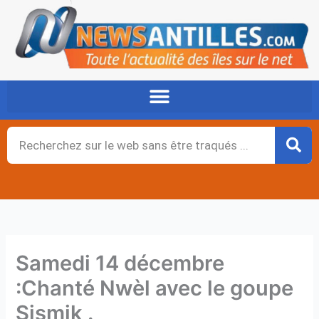
Aller
au
contenu
Rechercher
Samedi 14 décembre
:Chanté Nwèl avec le goupe
Sismik .