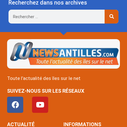
Recherchez dans nos archives
Rechercher
Toute l’actualité des îles sur le net
SUIVEZ-NOUS SUR LES RÉSEAUX
F
Y
a
o
c
u
e
t
ACTUALITÉ
INFORMATIONS