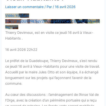
Laisser un commentaire
/ Par
/
16 avril 2026
Vidéo YouTube
VVVJTjBqOUVPRE5qV2NSVng4X2VCeGZ3Lm9UTWYwYz
RqTGZF
Thierry Devimeux, est en visite ce jeudi 16 avril à Vieux-
Habitants .
16 avril 2026 22h22
Le préfet de la Guadeloupe, Thierry Devimeux, s’est rendu
ce jeudi 16 avril à Vieux-Habitants pour une visite de travail.
Accueilli par le maire Jules Otto et son équipe, il a échangé
longuement sur les projets qui façonnent l’avenir de la
commune.
Au cœur des discussions : l’aménagement de l’Anse Val de
l’Orge, avec la création d’un périmètre portuaire qui a reçu