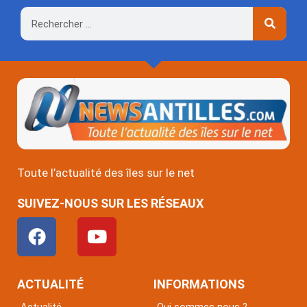
Rechercher
Toute l’actualité des îles sur le net
SUIVEZ-NOUS SUR LES RÉSEAUX
F
Y
a
o
c
u
e
t
ACTUALITÉ
INFORMATIONS
b
u
Actualité
Qui sommes nous ?