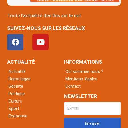
Toute l’actualité des îles sur le net
SUIVEZ-NOUS SUR LES RÉSEAUX
F
Y
a
o
c
u
e
t
ACTUALITÉ
INFORMATIONS
b
u
Actualité
Qui sommes nous ?
o
b
Reportages
Mentions légales
o
e
Société
Contact
k
Politique
NEWSLETTER
Culture
Sport
Economie
Envoyer