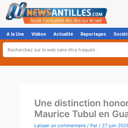
Aller
au
contenu
A la Une
Vidéos
Actualité
Reportages
Sociét
Rechercher
Une distinction hono
Maurice Tubul en Gu
Laisser un commentaire
/ Par
/
27 juin 202