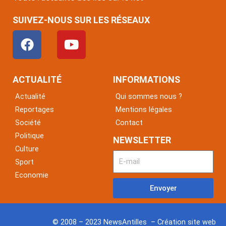
SUIVEZ-NOUS SUR LES RÉSEAUX
F
Y
a
o
c
u
e
t
ACTUALITÉ
INFORMATIONS
b
u
Actualité
Qui sommes nous ?
o
b
Reportages
Mentions légales
o
e
Société
Contact
k
Politique
NEWSLETTER
Culture
Sport
Economie
Envoyer
© 2008 – 2023 NewsAntilles – Création site web