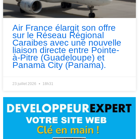
Air France élargit son offre
sur le Réseau Régional
Caraibes avec une nouvelle
liaison directe entre Pointe-
à-Pitre (Guadeloupe) et
Panama City (Panama).
23 juillet 2026
18h31