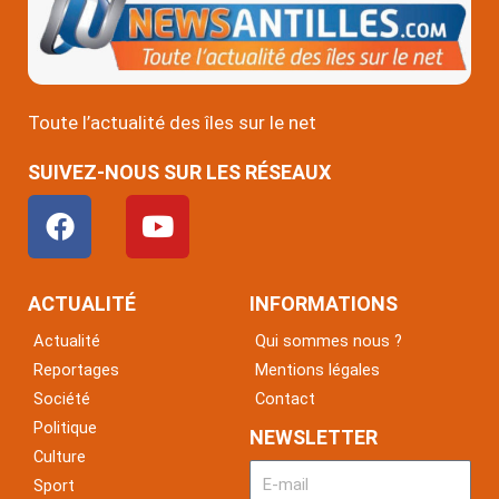
Toute l’actualité des îles sur le net
SUIVEZ-NOUS SUR LES RÉSEAUX
F
Y
a
o
c
u
e
t
ACTUALITÉ
INFORMATIONS
b
u
Actualité
Qui sommes nous ?
o
b
Reportages
Mentions légales
o
e
Société
Contact
k
Politique
NEWSLETTER
Culture
Sport