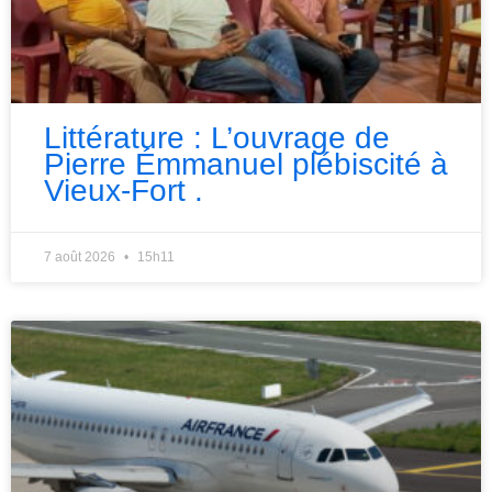
Littérature : L’ouvrage de
Pierre Émmanuel plébiscité à
Vieux-Fort .
7 août 2026
15h11