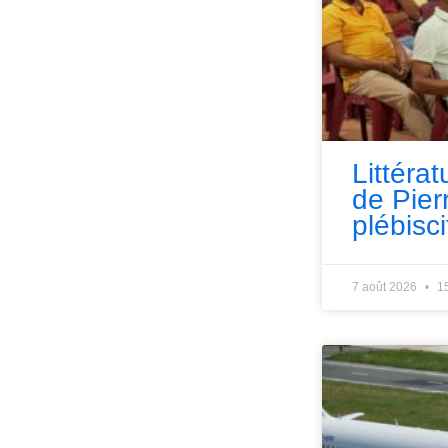
Littérat
de Pie
plébisci
7 août 2026
1