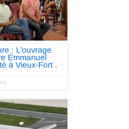
ure : L’ouvrage
rre Émmanuel
té à Vieux-Fort .
5h11