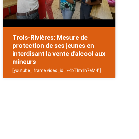
Trois-Rivières: Mesure de
protection de ses jeunes en
interdisant la vente d'alcool aux
mineurs
[youtube_iframe video_id= »4bTlm1h7eM4″]