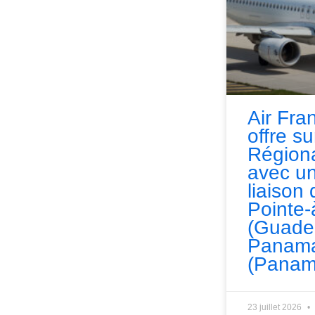
Air Fra
offre s
Régiona
avec un
liaison 
Pointe-
(Guade
Panama
(Panam
23 juillet 2026