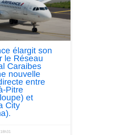
nce élargit son
ur le Réseau
l Caraibes
e nouvelle
directe entre
à-Pitre
loupe) et
 City
a).
18h31