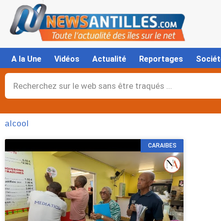
Aller
au
contenu
A la Une
Vidéos
Actualité
Reportages
Sociét
Rechercher
alcool
CARAIBES