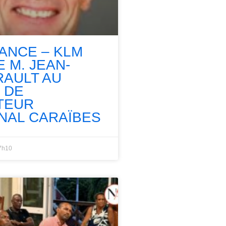
RANCE – KLM
 M. JEAN-
RAULT AU
 DE
TEUR
NAL CARAÏBES
7h10