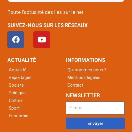
Toute l’actualité des îles sur le net
SUIVEZ-NOUS SUR LES RÉSEAUX
F
Y
a
o
c
u
e
t
ACTUALITÉ
INFORMATIONS
b
u
Actualité
Qui sommes nous ?
o
b
Reportages
Mentions légales
o
e
Société
Contact
k
Politique
NEWSLETTER
Culture
Sport
Economie
Envoyer