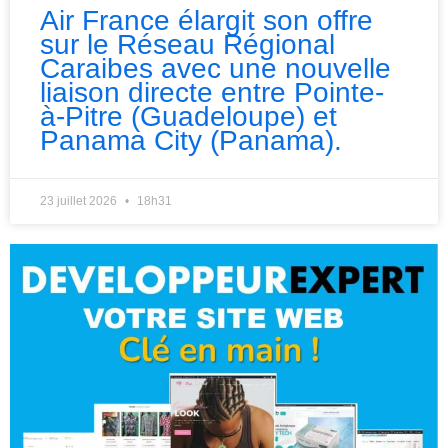
Air France élargit son offre
sur le Réseau Régional
Caraibes avec une nouvelle
liaison directe entre Pointe-
à-Pitre (Guadeloupe) et
Panama City (Panama).
23 juillet 2026
18h31