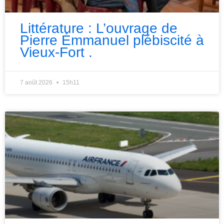
Littérature : L’ouvrage de
Pierre Émmanuel plébiscité à
Vieux-Fort .
7 août 2026
15h11