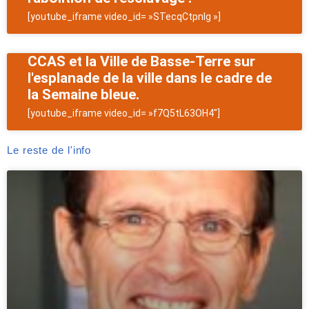
[youtube_iframe video_id= »STecqCtpnIg »]
CCAS et la Ville de Basse-Terre sur
l'esplanade de la ville dans le cadre de
la Semaine bleue.
[youtube_iframe video_id= »f7Q5tL63OH4″]
Le reste de l'info