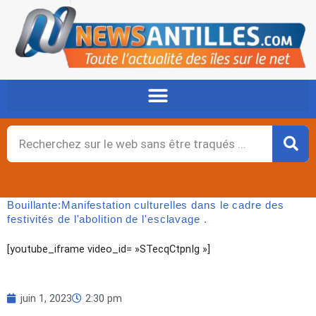
Aller
au
contenu
Rechercher
Bouillante:Manifestation culturelles dans le cadre des
festivités de l'abolition de l'esclavage .
[youtube_iframe video_id= »STecqCtpnIg »]
juin 1, 2023
2:30 pm