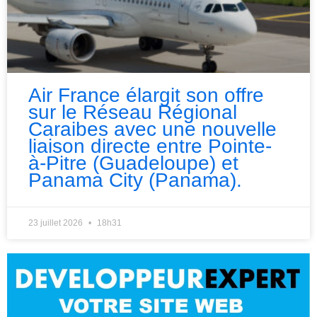
Air France élargit son offre
sur le Réseau Régional
Caraibes avec une nouvelle
liaison directe entre Pointe-
à-Pitre (Guadeloupe) et
Panama City (Panama).
23 juillet 2026
18h31