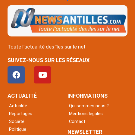
Toute l’actualité des îles sur le net
SUIVEZ-NOUS SUR LES RÉSEAUX
F
Y
a
o
c
u
e
t
ACTUALITÉ
INFORMATIONS
b
u
Actualité
Qui sommes nous ?
o
b
Reportages
Mentions légales
o
e
Société
Contact
k
Politique
NEWSLETTER