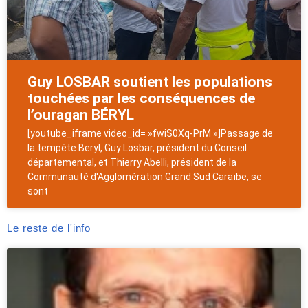
Guy LOSBAR soutient les populations
touchées par les conséquences de
l’ouragan BÉRYL
[youtube_iframe video_id= »fwiS0Xq-PrM »]Passage de
la tempête Beryl, Guy Losbar, président du Conseil
départemental, et Thierry Abelli, président de la
Communauté d'Agglomération Grand Sud Caraïbe, se
sont
Le reste de l'info