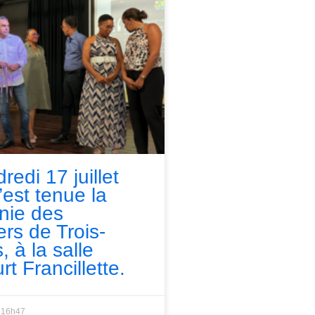
redi 17 juillet
’est tenue la
nie des
ers de Trois-
, à la salle
rt Francillette.
16h47