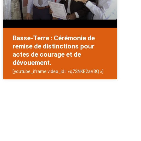
Basse-Terre : Cérémonie de
remise de distinctions pour
actes de courage et de
dévouement.
[youtube_iframe video_id= »q7SNKE2aV3Q »]