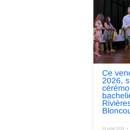
Ce vend
2026, s
cérémo
bacheli
Rivières
Bloncou
20 juillet 2026