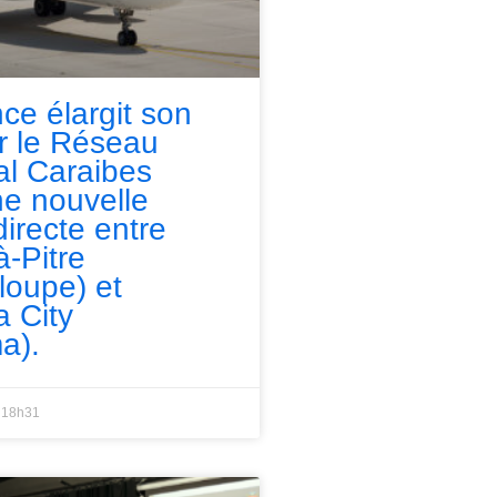
nce élargit son
ur le Réseau
l Caraibes
e nouvelle
directe entre
à-Pitre
loupe) et
 City
a).
18h31