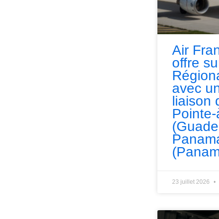
Air Fra
offre s
Régiona
avec un
liaison 
Pointe-
(Guade
Panama
(Panam
23 juillet 2026