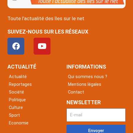
Toute l’actualité des îles sur le net
SUIVEZ-NOUS SUR LES RÉSEAUX
F
Y
a
o
c
u
e
t
ACTUALITÉ
INFORMATIONS
b
u
Actualité
Qui sommes nous ?
o
b
Reportages
Mentions légales
o
e
Société
Contact
k
Politique
NEWSLETTER
Culture
Sport
Economie
Envoyer