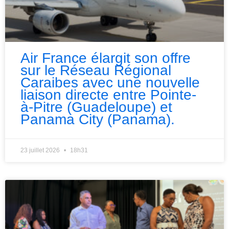
Air France élargit son offre
sur le Réseau Régional
Caraibes avec une nouvelle
liaison directe entre Pointe-
à-Pitre (Guadeloupe) et
Panama City (Panama).
23 juillet 2026
18h31