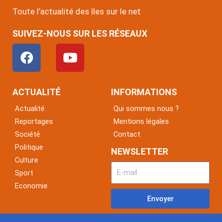
Toute l’actualité des îles sur le net
SUIVEZ-NOUS SUR LES RÉSEAUX
F
Y
a
o
c
u
e
t
ACTUALITÉ
INFORMATIONS
b
u
Actualité
Qui sommes nous ?
o
b
Reportages
Mentions légales
o
e
Société
Contact
k
Politique
NEWSLETTER
Culture
Sport
Economie
Envoyer