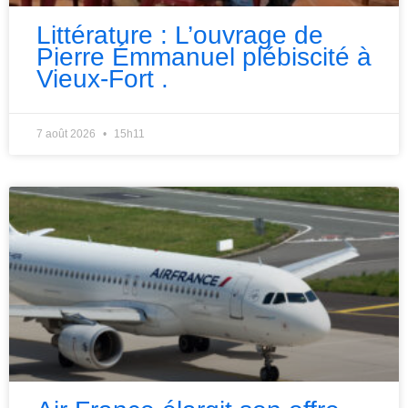
Littérature : L’ouvrage de
Pierre Émmanuel plébiscité à
Vieux-Fort .
7 août 2026
15h11