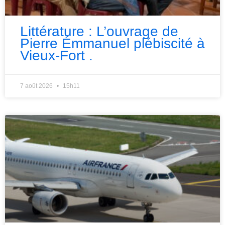
Littérature : L’ouvrage de
Pierre Émmanuel plébiscité à
Vieux-Fort .
7 août 2026
15h11