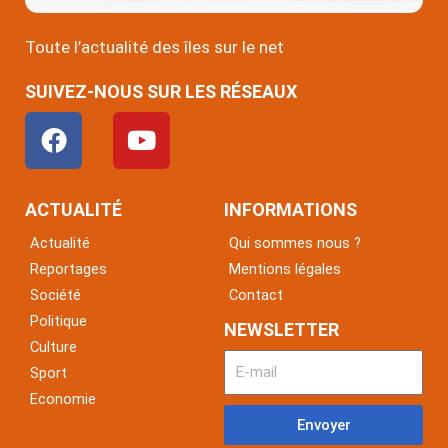
Toute l’actualité des îles sur le net
SUIVEZ-NOUS SUR LES RÉSEAUX
F
Y
a
o
c
u
e
t
ACTUALITÉ
INFORMATIONS
b
u
Actualité
Qui sommes nous ?
o
b
Reportages
Mentions légales
o
e
Société
Contact
k
Politique
NEWSLETTER
Culture
Sport
Economie
Envoyer