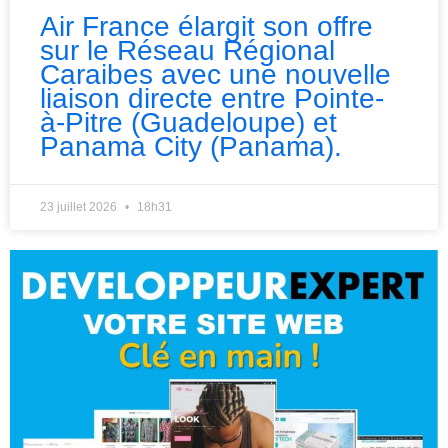
Air France élargit son offre
sur le Réseau Régional
Caraibes avec une nouvelle
liaison directe entre Pointe-
à-Pitre (Guadeloupe) et
Panama City (Panama).
23 juillet 2026
18h31