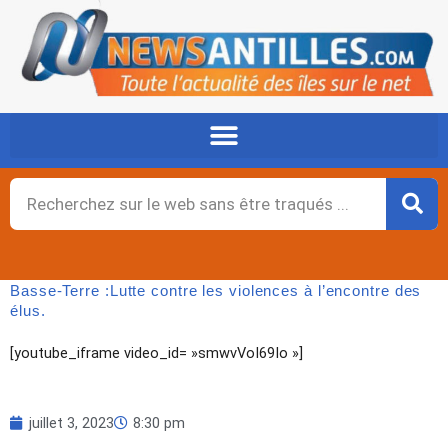
Aller
au
contenu
Rechercher
Basse-Terre :Lutte contre les violences à l’encontre des
élus.
[youtube_iframe video_id= »smwvVoI69Io »]
juillet 3, 2023
8:30 pm