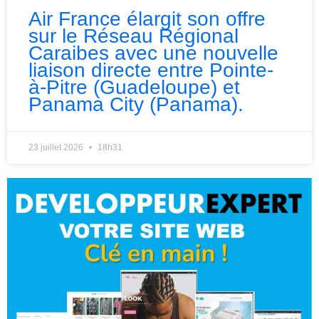
Air France élargit son offre
sur le Réseau Régional
Caraibes avec une nouvelle
liaison directe entre Pointe-
à-Pitre (Guadeloupe) et
Panama City (Panama).
23 juillet 2026
18h31