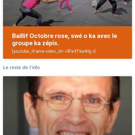
Baillif Octobre rose, swé o ka avec le
groupe ka zépis.
[youtube_iframe video_id= »9Fe4T6a4rIg »]
Le reste de l'info