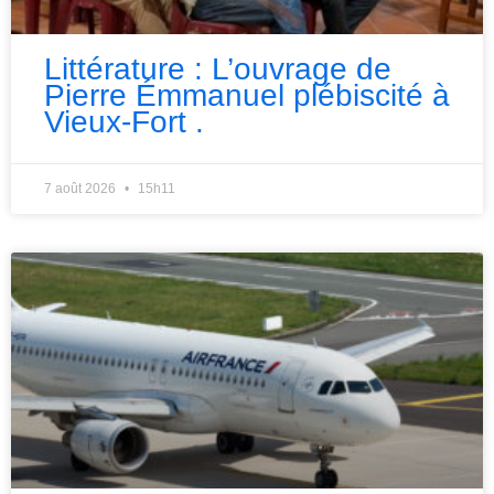
Littérature : L’ouvrage de
Pierre Émmanuel plébiscité à
Vieux-Fort .
7 août 2026
15h11