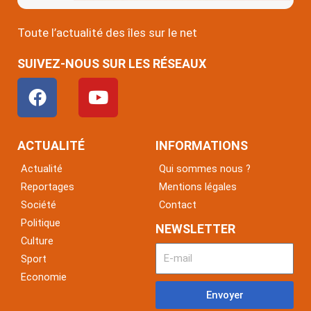
Toute l’actualité des îles sur le net
SUIVEZ-NOUS SUR LES RÉSEAUX
F
Y
a
o
c
u
e
t
ACTUALITÉ
INFORMATIONS
b
u
Actualité
Qui sommes nous ?
o
b
Reportages
Mentions légales
o
e
Société
Contact
k
Politique
NEWSLETTER
Culture
Sport
Economie
Envoyer